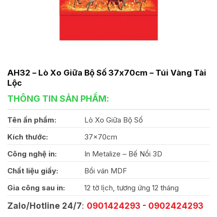
AH32 – Lò Xo Giữa Bộ Số 37x70cm – Túi Vàng Tài
Lộc
THÔNG TIN SẢN PHẨM:
Tên ấn phẩm:
Lò Xo Giữa Bộ Số
Kích thước:
37x70cm
Công nghệ in:
In Metalize – Bế Nổi 3D
Chất liệu giấy:
Bồi ván MDF
Gia công sau in:
12 tờ lịch, tương ứng 12 tháng
Zalo/Hotline 24/7
:
0901424293 - 0902424293