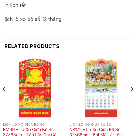
in lịch tết
lịch lò xo bộ số 12 tháng
RELATED PRODUCTS
LỊCH LÒ XO GIỮA BỘ SỐ
LỊCH LÒ XO GIỮA BỘ SỐ
BM69 – Lò Xo Giữa Bộ Số
NB172 – Lò Xo Giữa Bộ Số
37x68cm – Tấn Lộc Đại Cát
37x68cm – Bát Mã Tài Lộc