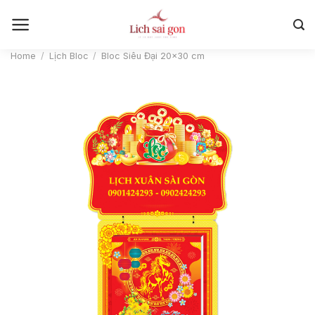
Skip
to
content
Home
/
Lịch Bloc
/
Bloc Siêu Đại 20×30 cm